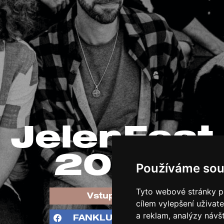
Souhlasím se zpracováváním osobních
údajů a nařízením
GDPR
JelenFest
2026
Používáme sou
Tyto webové stránky po
Vstupenky
cílem vylepšení uživat
a reklam, analýzy návš
FANKLUB SKUPINA