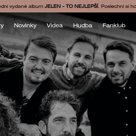
ední vydané album
JELEN - TO NEJLEPŠÍ
. Poslechni si h
ty
Novinky
Videa
Hudba
Fanklub
NAŠE NOVINKY
DO E-MAILU