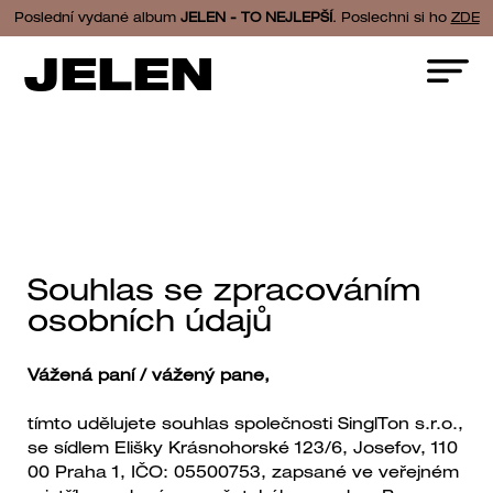
Poslední vydané album
JELEN - TO NEJLEPŠÍ
. Poslechni si ho
ZDE
JELEN
Souhlas se zpracováním
osobních údajů
Vážená paní / vážený pane,
tímto udělujete souhlas společnosti SinglTon s.r.o.,
se sídlem Elišky Krásnohorské 123/6, Josefov, 110
00 Praha 1, IČO: 05500753, zapsané ve veřejném