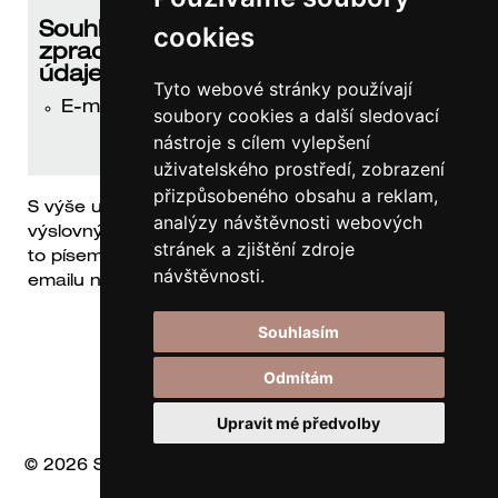
Souhlasíte, že správce může
cookies
zpracovávat tyto vaše osobní
údaje:
Tyto webové stránky používají
E-mail
soubory cookies a další sledovací
nástroje s cílem vylepšení
uživatelského prostředí, zobrazení
přizpůsobeného obsahu a reklam,
S výše uvedeným zpracováním udělujete svůj
analýzy návštěvnosti webových
výslovný souhlas. Souhlas lze vzít kdykoliv zpět, a
stránek a zjištění zdroje
to písemně na adresu Správce nebo zasláním
návštěvnosti.
emailu na adresu singltonmusic@gmail.com.
Souhlasím
Odmítám
Upravit mé předvolby
© 2026 SinglTon s.r.o.